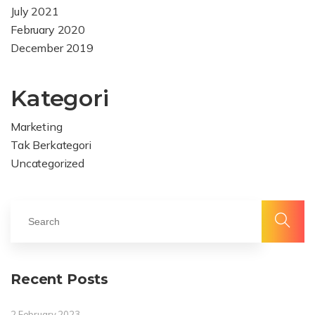
July 2021
February 2020
December 2019
Kategori
Marketing
Tak Berkategori
Uncategorized
Alma
Facebook
Delapan
Alma
Recent Posts
Choir
Delapan
2 February 2023